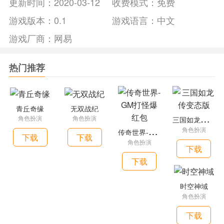
更新时间：
2020-03-12
收费模式：
免费
的自信心和正义感。正是强大的自信心、天不怕地不怕的果敢
勇气，以及小小的幸运，让她在遇到绝境中往往可以化险为
游戏版本：
0.1
游戏语言：
中文
夷。 CS3赛季·超钛战场 赛季火线开启，特战部队在此集结 全
游戏厂商：
网易
新赛季-超钛战场正式开启，蓝光闪电超钛战场一触即发 丰厚
的等级奖励、全新的闪耀至宝等开启！蓝光闪电镖客涂装、凛
热门推荐
冬系列主题套装、涡轮飞行滑板涂装、火箭筒等离子背饰、各
色主题武器涂装等等，多重惊喜尽在当下！
青丘奇缘
无双战纪
三
国如龙传变态版
角色扮演
角色扮演
传
奇世界-GM打怪爆红包
角色扮演
下载
下载
角色扮演
下载
下载
时空神域
角色扮演
下载