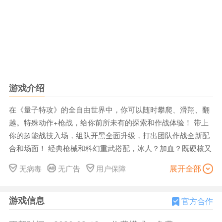
游戏介绍
在《量子特攻》的全自由世界中，你可以随时攀爬、滑翔、翻
越。特殊动作+枪战，给你前所未有的探索和作战体验！ 带上
你的超能战技入场，组队开黑全面升级，打出团队作战全新配
合和场面！ 经典枪械和科幻重武搭配，冰人？加血？既硬核又
新鲜的枪战乐趣。 通过全自由捏脸塑形和丰富外观搭配，创造
展开全部
无病毒
无广告
用户保障
你的独特格调，给对手不可磨灭的记忆。 从现实到未来，水陆
载具酷炫狂飙。燃烧吧，速度与激情！ 【游戏特色】： 美少
游戏信息
女战士·蕾拉登场 来自未来的传奇美女蕾拉加入战队！在全新
官方合作
的CS3赛季，她将正式与各位见面，一同战斗！ 她有超乎寻常