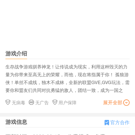
游戏介绍
生存战争游戏驯养神龙！让传说成为现实，利用这种毁灭的力
量为你带来至高无上的荣耀，而他，现在将指属于你！ 孤狼游
侠！单丝不成线，独木不成林，全新的联盟GVE,GVG玩法，需
要你和盟友们共同对抗勇猛的敌人，团结一致，成为一国之
王！ 战争随时都可能爆发！你需要随时保持警戒，侦查敌方实
展开全部
无病毒
无广告
用户保障
力，与盟友共同备战吧，王座的金光让无数人趋之若鹜。 你将
为了联盟，为了荣耀，为了战争夺取英雄王座
游戏信息
官方合作