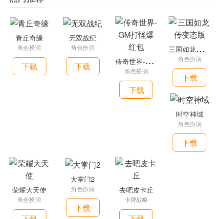
青丘奇缘
无双战纪
三
国如龙传变态版
角色扮演
角色扮演
传
奇世界-GM打怪爆红包
角色扮演
下载
下载
角色扮演
下载
下载
时空神域
角色扮演
下载
大掌门2
角色扮演
荣耀大天使
去吧皮卡丘
角色扮演
卡牌战略
下载
下载
下载