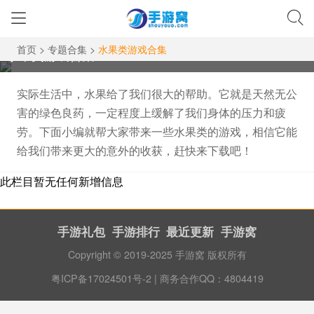
首页
>
专题合集
>
水果类游戏合集
水果类游戏合集
实际生活中，水果给了我们很大的帮助。它就是天然无公
害的绿色良药，一定程度上缓解了我们身体的压力和疲
劳。下面小编就帮大家带来一些水果类的游戏，相信它能
给我们带来更大的意外的收获，赶快来下载吧！
此栏目暂无任何新增信息
手游礼包
手游排行
最近更新
手游窝
Copyright © 2019-2025 手游窝 版权所有
粤ICP备17024501号-2
| 商务合作QQ：4804419